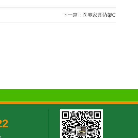
下一篇：
医养家具药架C
22
‬