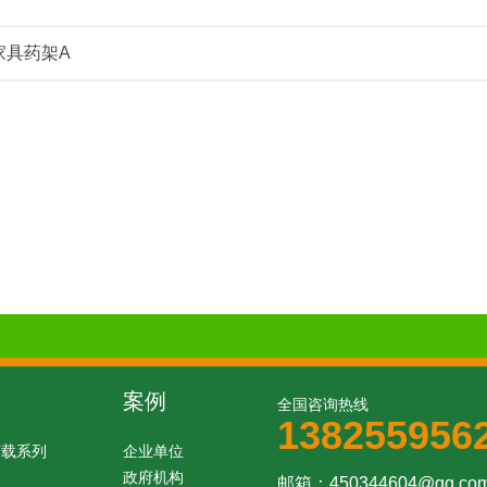
家具药架A
案例
全国咨询热线
138255956
下载系列
企业单位
政府机构
邮箱：450344604@qq.com